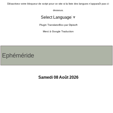
Désactivez votre bloqueur de script pour ce site si la liste des langues n'apparaît pas ci-
dessous.
Select Language
▼
Plugin TranslatorBox par
Dipisoft
Merci à
Google Traduction
Ephéméride
Samedi 08 Août 2026